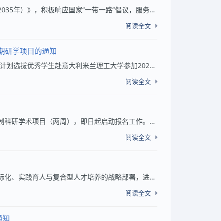
一、项目背景为深入贯彻落实《教育强国建设规划纲要（2024—2035年）》，积极响应国家“一带一路”倡议，服务教育强省建设与高水平对外开放战略，依托山东省与马来西亚深厚的教育合作与人文交往基础，特组织开展2026年“丝路新航·鲁马同行”山东省大学生马...
阅读全文
期研学项目的通知
各校区、各学院： 为拓展学生的国际视野，提升国际素养，我校计划选拔优秀学生赴意大利米兰理工大学参加2026年奥运主题暑期研学项目，现将有关事宜通知如下。 一、项目主题及时间 主题：米兰科尔蒂娜2026冬奥会主题研学 时间：2026年7月26日—8月1日，...
阅读全文
经联系UniHive教育集团，我校现推出2026 暑假剑桥大学双导师制科研学术项目（两周），即日起启动报名工作。本项目为剑桥大学克莱尔霍学院官方学术会议指定培训项目，纳入剑桥大学跨语言交流中心（CLIC）双向交流合作框架，有学院与中心官方双重认证，可在...
阅读全文
一、项目基本情况为深入贯彻落实 “十五五” 规划关于高等教育国际化、实践育人与复合型人才培养的战略部署，进一步深化中外教育与产业协同创新，经联系启迪教育公司，我校现推出新加坡名校访学及金融名企实习项目，即日起启动报名工作。本项目面向全校在...
阅读全文
通知