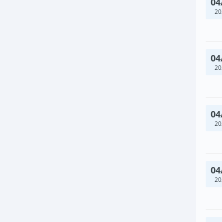
04
20
04
20
04
20
04
20