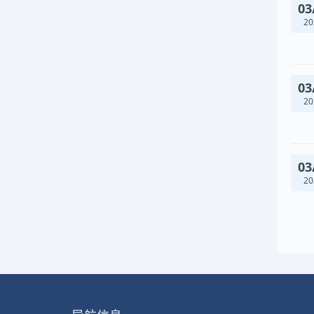
03
20
03
20
03
20