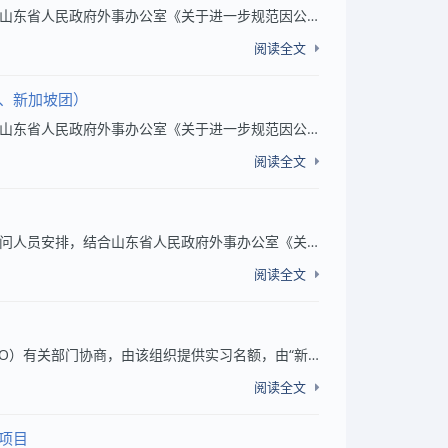
各部门、各单位： 根据我校近期出国进修、访问人员安排，结合山东省人民政府外事办公室《关于进一步规范因公出访任务呈报的通知》文件精神，现将我校近期出国进修、访问人员名单及其日程安排予以公示（杨仁超等3人赴阿根廷团，详见附件），如有异议，请在...
阅读全文
、新加坡团）
各部门、各单位： 根据我校近期出国进修、访问人员安排，结合山东省人民政府外事办公室《关于进一步规范因公出访任务呈报的通知》文件精神，现将我校近期出国进修、访问人员名单及其日程安排予以公示（刘俊杰1人赴保加利亚、新加坡团，详见附件），如有异...
阅读全文
各部门、各单位： 因出访时间变更，根据我校近期出国进修、访问人员安排，结合山东省人民政府外事办公室《关于进一步规范因公出访任务呈报的通知》文件精神，现将我校近期出国进修、访问人员名单及其日程安排予以补充公示（王艳慧1人赴英国团，详见附件）...
阅读全文
为促进国际组织后备人才培养，经与联合国工业发展组织（UNIDO）有关部门协商，由该组织提供实习名额，由“新青年全球胜任力人才培养计划”从项目院校推荐的学生初选后，择优向联合国工业发展组织正式推荐。我校为“新青年全球胜任力人才培养计划”项目院校...
阅读全文
学项目