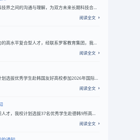
各有关单位：为促进中国与新西兰科技人文交流合作，增进两国科技界之间的沟通与理解，为双方未来长期科技合作奠定基础，根据《中国—新西兰科技合作五年路线图安排2023—2027》，中国科技部与新西兰商业、创新与就业部设立“中国—新西兰科学家交流计划”...
阅读全文
为开拓学生国际视野，培养具有跨文化沟通交流能力和全球胜任力的高水平复合型人才，经联系罗客教育集团，我校现推出赴欧洲联合国、英国、新加坡、澳大利亚、中国香港及中国澳门等顶尖高校暑假访学项目，即日起启动报名工作。所有项目面向全校在籍学生开放...
阅读全文
各校区、各学院：为拓展学生的国际视野，提升国际素养，我校计划选拔优秀学生赴韩国友好高校参加2026年国际暑期项目，现将有关事宜通知如下。一、韩国釜山大学国际暑期项目（28天）1.项目内容：韩语课程、体验韩国文化（包括跆拳道、韩国传统音乐和舞蹈、...
阅读全文
知
各相关学院：为拓展学生国际视野，培养具有国际竞争力的高素质人才，我校计划选拔37名优秀学生赴德韩9所高校参加2026年秋季学期交换生项目，现将有关事宜通知如下：一、项目介绍序号外方学校招生名额招生简章1韩国釜山大学5请参考附件12韩国全南大学5请参...
阅读全文
目的通知