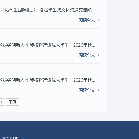
为加强与东南亚地区“一带一路”国家高水平大学教育交流与合作，开拓学生国际视野，增强学生跨文化沟通交流能力，我校现联合泰国皇家理工大学北京办公室推出暑期研学项目活动，即日起启动报名工作。所有项目面向全校在籍学生开放，欢迎同学们踊跃报名。现...
阅读全文
各校区、各学院：:为进一步拓展学生视野，培养具有全球胜任力的拔尖创新人才,我校将选派优秀学生于2026年秋季学期赴马来西亚理工大学访学。项目遴选有关事项通知如下:一、学习时间：2026年10月至2027年2月（届时将根据马来西亚理工大学实际开学时间）。二...
阅读全文
各校区、各学院：:为进一步拓展学生视野，培养具有全球胜任力的拔尖创新人才,我校将选派优秀学生于2026年秋季学期赴马来亚大学访学。项目遴选有关事项通知如下:一、学习时间：2026年10月至2027年2月（届时将根据马来亚大学实际开学时间）。二、交换学校概...
阅读全文
0
下页